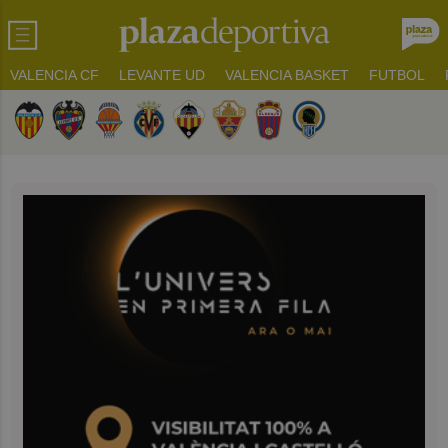
VALENCIA CF
LEVANTE UD
VALENCIA BASKET
FUTBOL