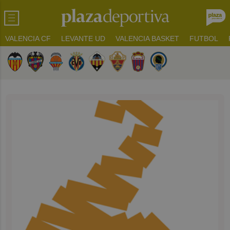
VALENCIA CF
LEVANTE UD
VALENCIA BASKET
FUTBOL