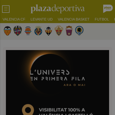
VALENCIA CF
LEVANTE UD
VALENCIA BASKET
FUTBOL