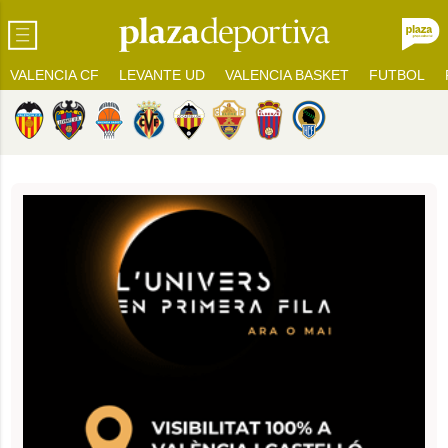
VALENCIA CF
LEVANTE UD
VALENCIA BASKET
FUTBOL