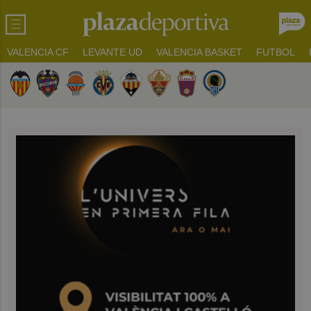
VALENCIA CF
LEVANTE UD
VALENCIA BASKET
FUTBOL