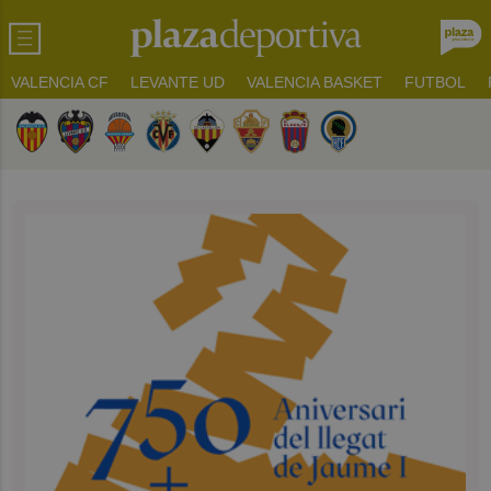
VALENCIA CF
LEVANTE UD
VALENCIA BASKET
FUTBOL