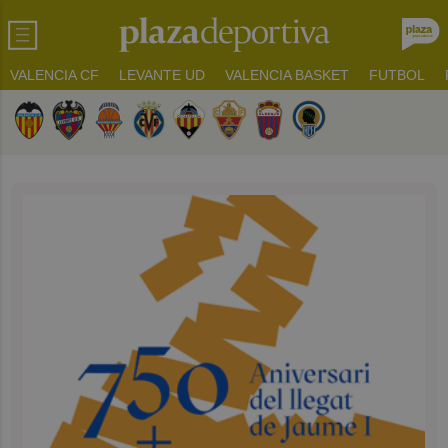
VALENCIA CF
LEVANTE UD
VALENCIA BASKET
FUTBOL