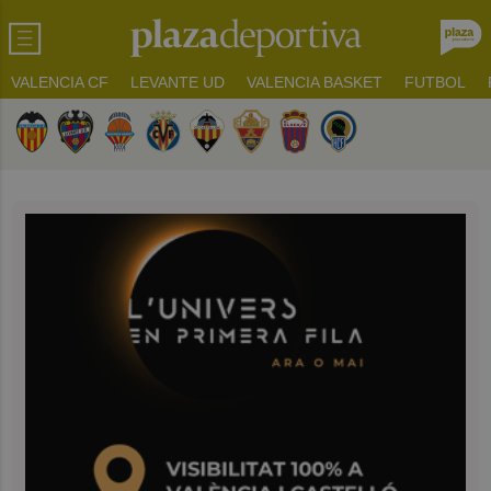
VALENCIA CF
LEVANTE UD
VALENCIA BASKET
FUTBOL