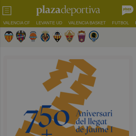
VALENCIA CF
LEVANTE UD
VALENCIA BASKET
FUTBOL