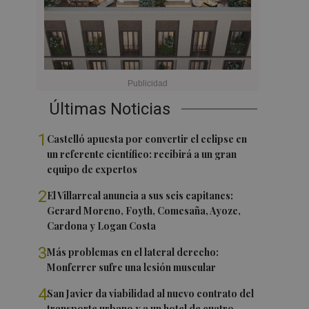
Últimas Noticias
1
Castelló apuesta por convertir el eclipse en
un referente científico: recibirá a un gran
equipo de expertos
2
El Villarreal anuncia a sus seis capitanes:
Gerard Moreno, Foyth, Comesaña, Ayoze,
Cardona y Logan Costa
3
Más problemas en el lateral derecho:
Monferrer sufre una lesión muscular
4
San Javier da viabilidad al nuevo contrato del
transporte urbano y a un hotel de cuatro