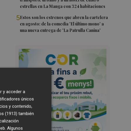
estrellas en La Manga con 324 habitaciones
5
Estos son los estrenos que abren la cartelera
en agosto: de la comedia 'El último mono' a
una nueva entrega de 'La Patrulla Canina'
r y acceder a
tificadores únicos
cios y contenido,
os (1913)
también
calización
 web. Algunos