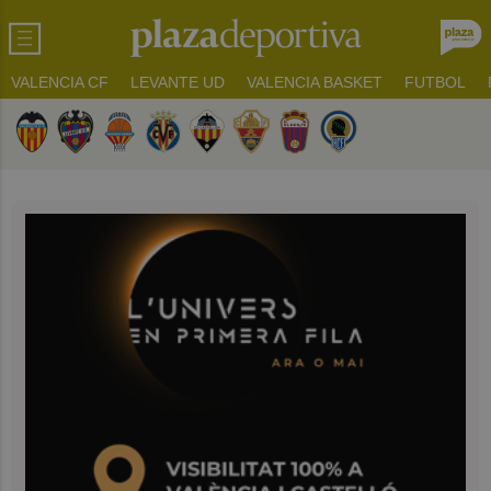
VALENCIA CF
LEVANTE UD
VALENCIA BASKET
FUTBOL