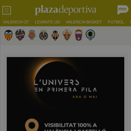
VALENCIA CF
LEVANTE UD
VALENCIA BASKET
FUTBOL