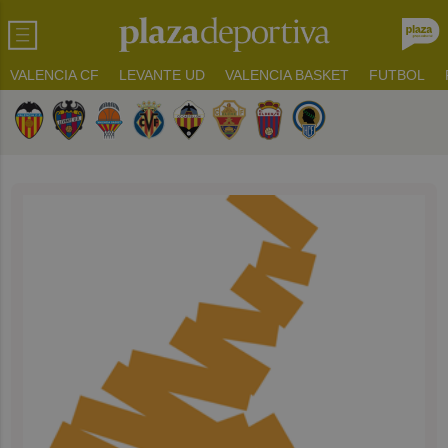
VALENCIA CF
LEVANTE UD
VALENCIA BASKET
FUTBOL