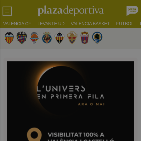
VALENCIA CF
LEVANTE UD
VALENCIA BASKET
FUTBOL