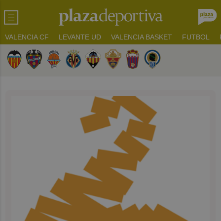
VALENCIA CF
LEVANTE UD
VALENCIA BASKET
FUTBOL