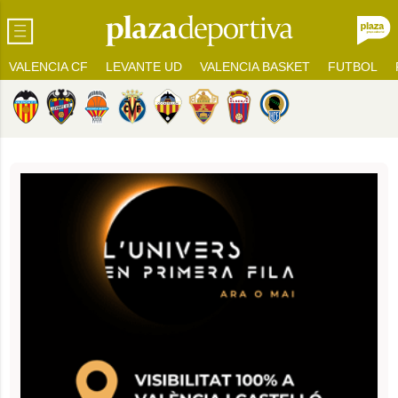
VALENCIA CF
LEVANTE UD
VALENCIA BASKET
FUTBOL