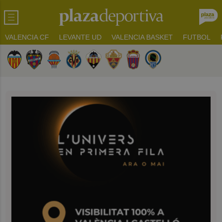
VALENCIA CF
LEVANTE UD
VALENCIA BASKET
FUTBOL