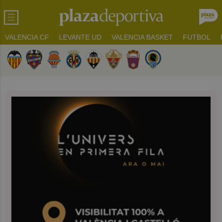
VALENCIA CF
LEVANTE UD
VALENCIA BASKET
FUTBOL