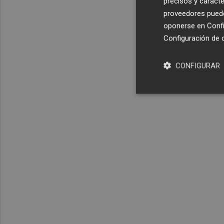
precisos y caracte
proveedores pueden
oponerse en
Confi
Configuración de 
CONFIGURAR