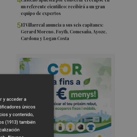
4
un referente científico: recibirá a un gran
equipo de expertos
5
El Villarreal anuncia a sus seis capitanes:
Gerard Moreno, Foyth, Comesaña, Ayoze,
Cardona y Logan Costa
r y acceder a
tificadores únicos
cios y contenido,
os (1913)
también
calización