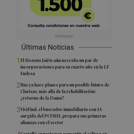
Últimas Noticias
1
El Hozono Jairis aún necesita un par de
incorporaciones para su cuarto año en la LF
Endesa
2
Ruz ya hace planes para un posible futuro de
Clarisas, más allá de la rehabilitación:
¿retorno de la Dama?
3
ViviFind, el buscador inmobiliario con IA
surgido del PCUMH, prepara sus primeras
alianzas con el sector
Castelló apuesta por convertir el eclipse en