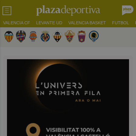
VALENCIA CF
LEVANTE UD
VALENCIA BASKET
FUTBOL