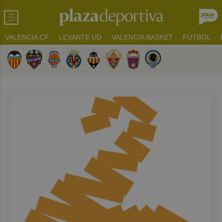
VALENCIA CF
LEVANTE UD
VALENCIA BASKET
FUTBOL