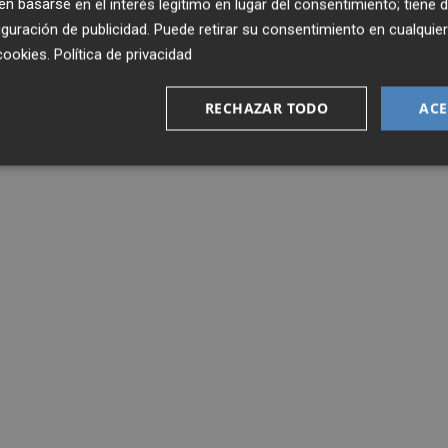
 basarse en el interés legítimo en lugar del consentimiento; tiene 
guración de publicidad
. Puede retirar su consentimiento en cualqu
cookies
.
Política de privacidad
RECHAZAR TODO
ACE