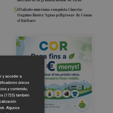
5
El talento murciano conquista Cimeria:
Dagnino ilustra 'Aguas peligrosas' de Conan
el Bárbaro
r y acceder a
tificadores únicos
cios y contenido,
os (1725)
también
calización
 web. Algunos