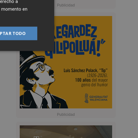
derecho a
ier momento en
PTAR TODO