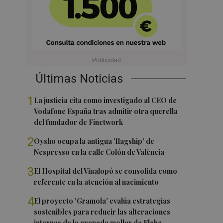
Últimas Noticias
1
La justicia cita como investigado al CEO de
Vodafone España tras admitir otra querella
del fundador de Finetwork
2
Oysho ocupa la antigua 'flagship' de
Nespresso en la calle Colón de València
3
El Hospital del Vinalopó se consolida como
referente en la atención al nacimiento
4
El proyecto 'Gramola' evalúa estrategias
sostenibles para reducir las alteraciones
internas de la granada mollar de Elche