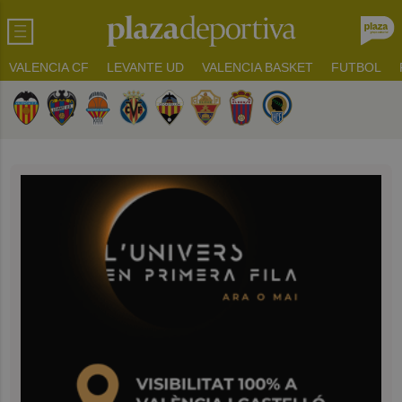
VALENCIA CF
LEVANTE UD
VALENCIA BASKET
FUTBOL