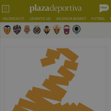
VALENCIA CF
LEVANTE UD
VALENCIA BASKET
FUTBOL