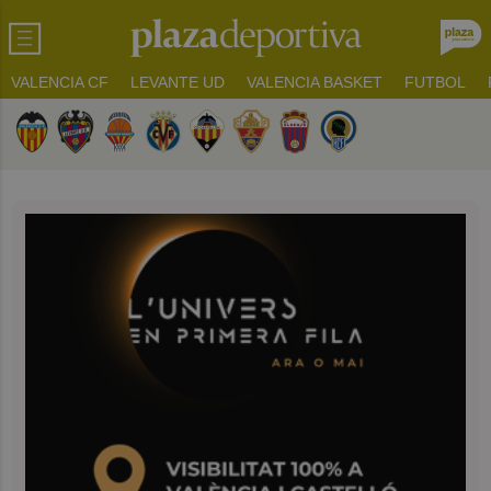
VALENCIA CF
LEVANTE UD
VALENCIA BASKET
FUTBOL