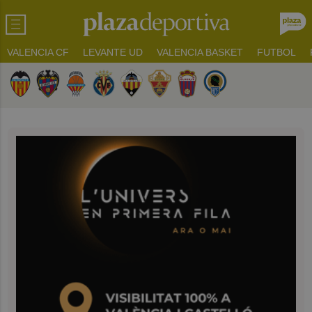
VALENCIA CF
LEVANTE UD
VALENCIA BASKET
FUTBOL