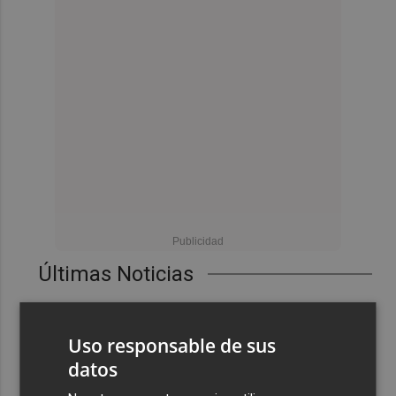
Últimas Noticias
1
Castelló apuesta por convertir el eclipse en un referente
científico: recibirá a un gran equipo de expertos
Uso responsable de sus
2
El Villarreal anuncia a sus seis capitanes: Gerard
datos
Moreno, Foyth, Comesaña, Ayoze, Cardona y Logan