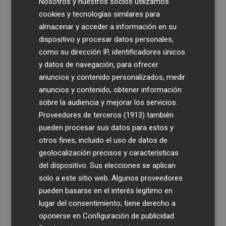
Nosotros y nuestros socios utilizamos
Costa
cookies y tecnologías similares para
3
Más problemas en el lateral derecho: Monferrer sufre
almacenar y acceder a información en su
una lesión muscular
dispositivo y procesar datos personales,
4
San Javier da viabilidad al nuevo contrato del transporte
como su dirección IP, identificadores únicos
urbano y a un hotel de cuatro estrellas en La Manga con
y datos de navegación, para ofrecer
324 habitaciones
anuncios y contenido personalizados, medir
anuncios y contenido, obtener información
5
Estos son los estrenos que abren la cartelera en agosto:
sobre la audiencia y mejorar los servicios.
de la comedia 'El último mono' a una nueva entrega de
Proveedores de terceros (1913)
también
'La Patrulla Canina'
pueden procesar sus datos para estos y
otros fines, incluido el uso de datos de
geolocalización precisos y características
del dispositivo. Sus elecciones se aplican
solo a este sitio web. Algunos proveedores
pueden basarse en el interés legítimo en
lugar del consentimiento; tiene derecho a
oponerse en
Configuración de publicidad
.