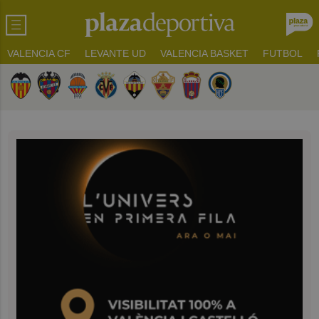
VALENCIA CF
LEVANTE UD
VALENCIA BASKET
FUTBOL