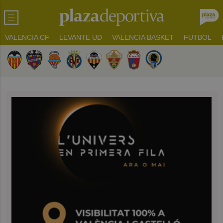
VALENCIA CF
LEVANTE UD
VALENCIA BASKET
FUTBOL