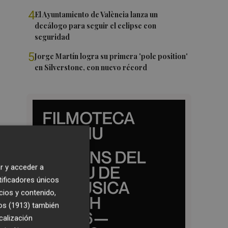
4
El Ayuntamiento de València lanza un
decálogo para seguir el eclipse con
seguridad
5
Jorge Martín logra su primera 'pole position'
en Silverstone, con nuevo récord
r y acceder a
tificadores únicos
cios y contenido,
os (1913)
también
calización