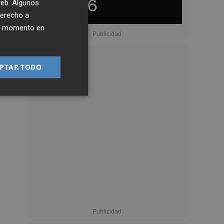
 web. Algunos
derecho a
ier momento en
PTAR TODO