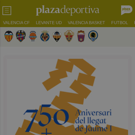
VALENCIA CF
LEVANTE UD
VALENCIA BASKET
FUTBOL