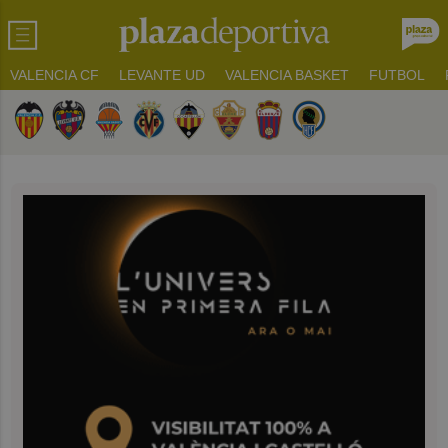
VALENCIA CF
LEVANTE UD
VALENCIA BASKET
FUTBOL