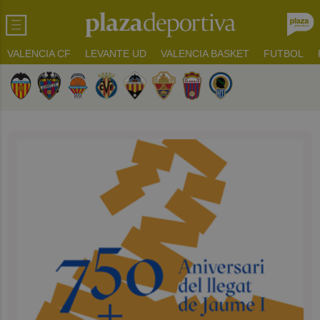
VALENCIA CF
LEVANTE UD
VALENCIA BASKET
FUTBOL