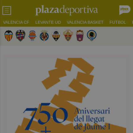
VALENCIA CF
LEVANTE UD
VALENCIA BASKET
FUTBOL