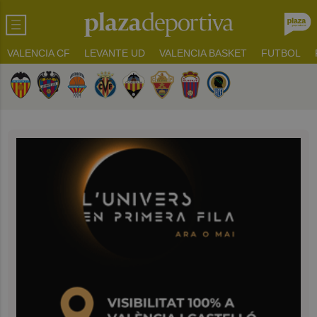
VALENCIA CF
LEVANTE UD
VALENCIA BASKET
FUTBOL