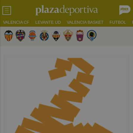
VALENCIA CF
LEVANTE UD
VALENCIA BASKET
FUTBOL