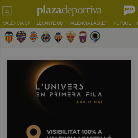
VALENCIA CF
LEVANTE UD
VALENCIA BASKET
FUTBOL