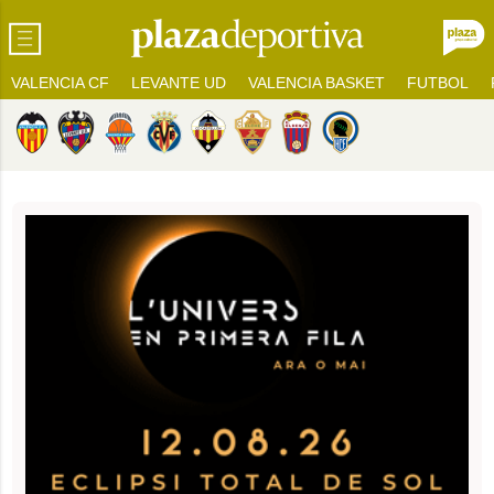
VALENCIA CF
LEVANTE UD
VALENCIA BASKET
FUTBOL