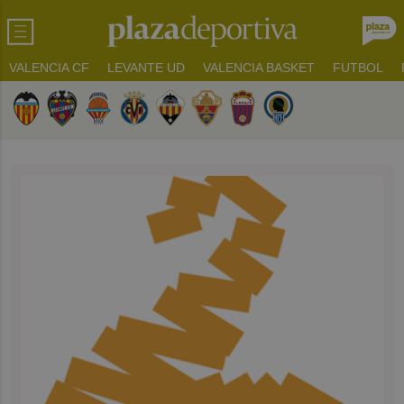
VALENCIA CF
LEVANTE UD
VALENCIA BASKET
FUTBOL