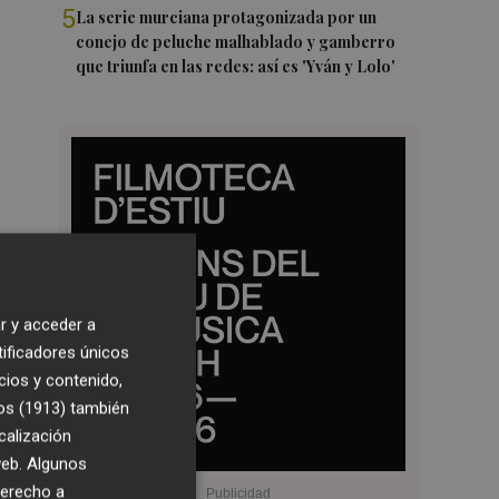
5
La serie murciana protagonizada por un
conejo de peluche malhablado y gamberro
que triunfa en las redes: así es 'Yván y Lolo'
r y acceder a
tificadores únicos
cios y contenido,
os (1913)
también
calización
 web. Algunos
derecho a