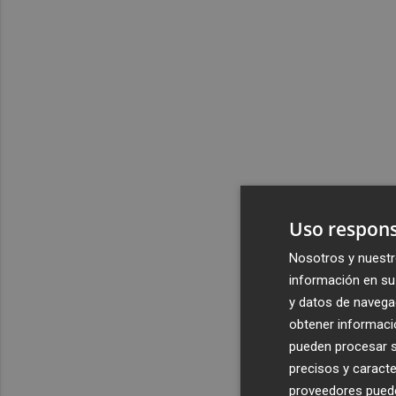
Uso respons
Nosotros y nuestr
información en su 
y datos de navega
obtener informació
pueden procesar su
precisos y caracte
proveedores pueden