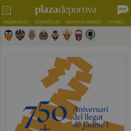
VALENCIA CF
LEVANTE UD
VALENCIA BASKET
FUTBOL