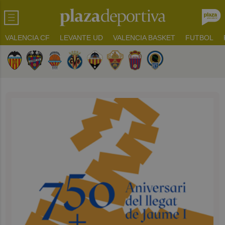
VALENCIA CF
LEVANTE UD
VALENCIA BASKET
FUTBOL