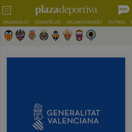
VALENCIA CF
LEVANTE UD
VALENCIA BASKET
FUTBOL