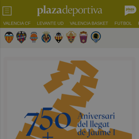
VALENCIA CF
LEVANTE UD
VALENCIA BASKET
FUTBOL