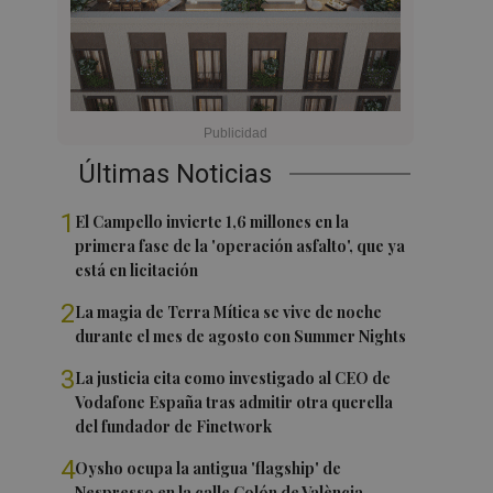
Últimas Noticias
1
El Campello invierte 1,6 millones en la
primera fase de la 'operación asfalto', que ya
está en licitación
2
La magia de Terra Mítica se vive de noche
durante el mes de agosto con Summer Nights
3
La justicia cita como investigado al CEO de
Vodafone España tras admitir otra querella
del fundador de Finetwork
4
Oysho ocupa la antigua 'flagship' de
Nespresso en la calle Colón de València