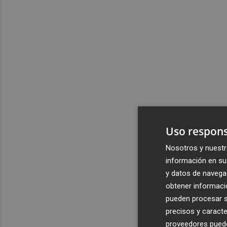
Uso respons
Nosotros y nuestr
información en su 
y datos de navega
obtener informació
pueden procesar su
precisos y caracte
proveedores pueden