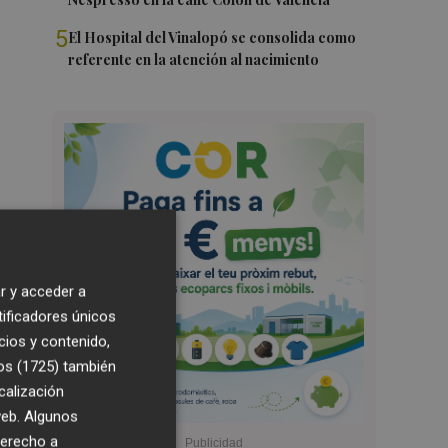
5
El Hospital del Vinalopó se consolida como
referente en la atención al nacimiento
r y acceder a
tificadores únicos
cios y contenido,
os (1725)
también
calización
 web. Algunos
derecho a