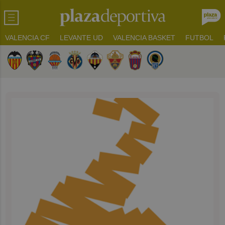
VALENCIA CF
LEVANTE UD
VALENCIA BASKET
FUTBOL