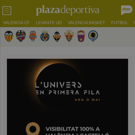
VALENCIA CF
LEVANTE UD
VALENCIA BASKET
FUTBOL