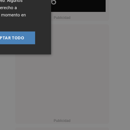
 web. Algunos
derecho a
ier momento en
PTAR TODO