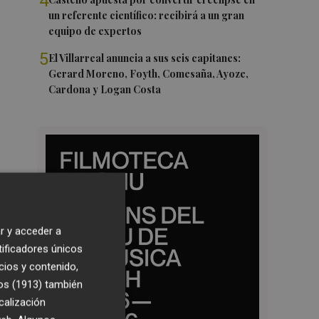
4
un referente científico: recibirá a un gran
equipo de expertos
5
El Villarreal anuncia a sus seis capitanes:
Gerard Moreno, Foyth, Comesaña, Ayoze,
Cardona y Logan Costa
r y acceder a
tificadores únicos
cios y contenido,
os (1913)
también
calización