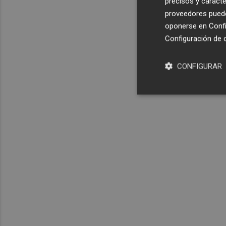
precisos y caracte
proveedores pueden
oponerse en
Confi
Configuración de 
CONFIGURAR