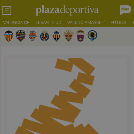
VALENCIA CF
LEVANTE UD
VALENCIA BASKET
FUTBOL