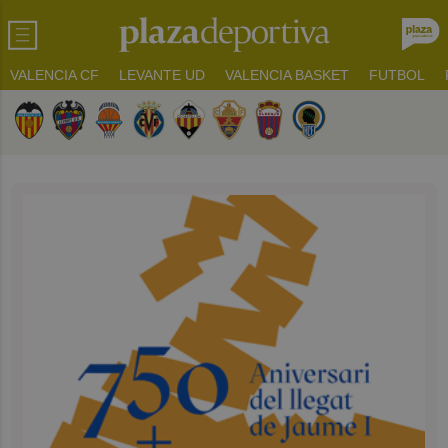
VALENCIA CF
LEVANTE UD
VALENCIA BASKET
FUTBOL