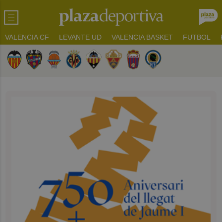
VALENCIA CF
LEVANTE UD
VALENCIA BASKET
FUTBOL